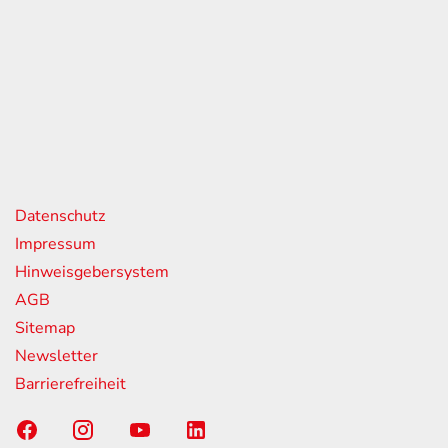
eiten
itag
07:00 - 18:00 Uhr
08:00 - 13:00 Uhr
geschlossen
nks
Datenschutz
Impressum
Hinweisgebersystem
AGB
Sitemap
Newsletter
Barrierefreiheit