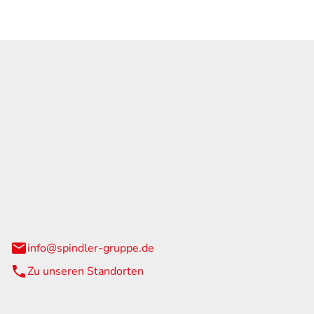
GmbH & Co. KG
traße 108
urg
info@spindler-gruppe.de
Zu unseren Standorten