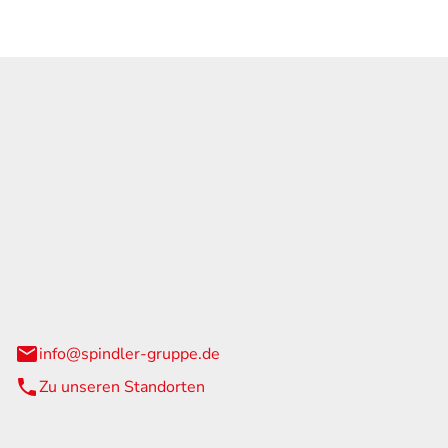
GmbH & Co. KG
traße 108
urg
info@spindler-gruppe.de
Zu unseren Standorten