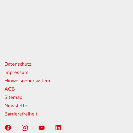
eiten
itag
07:00 - 18:00 Uhr
08:00 - 13:00 Uhr
geschlossen
nks
Datenschutz
Impressum
Hinweisgebersystem
AGB
Sitemap
Newsletter
Barrierefreiheit