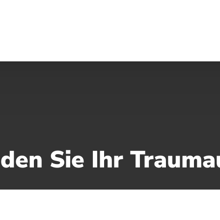
nden Sie Ihr Trauma