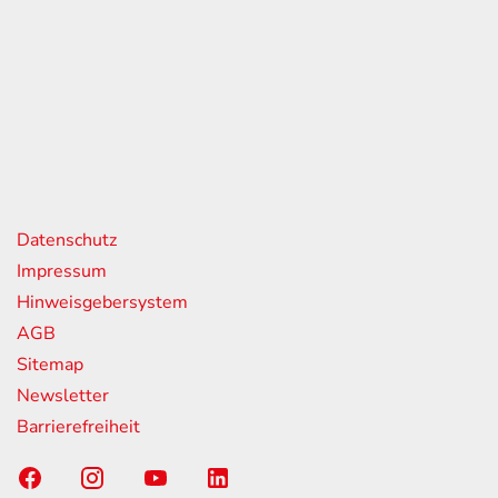
eiten
itag
07:00 - 18:00 Uhr
08:00 - 13:00 Uhr
geschlossen
nks
Datenschutz
Impressum
Hinweisgebersystem
AGB
Sitemap
Newsletter
Barrierefreiheit