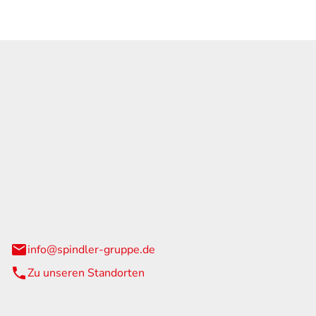
GmbH & Co. KG
traße 108
urg
info@spindler-gruppe.de
Zu unseren Standorten