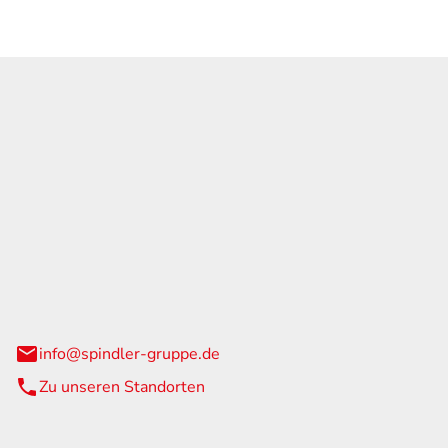
GmbH & Co. KG
traße 108
urg
info@spindler-gruppe.de
Zu unseren Standorten