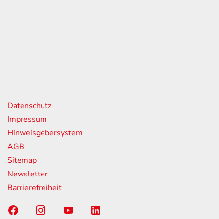
eiten
itag
07:00 - 18:00 Uhr
08:00 - 13:00 Uhr
geschlossen
nks
Datenschutz
Impressum
Hinweisgebersystem
AGB
Sitemap
Newsletter
Barrierefreiheit