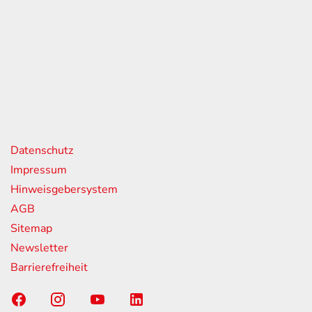
eiten
itag
07:00 - 18:00 Uhr
08:00 - 13:00 Uhr
geschlossen
nks
Datenschutz
Impressum
Hinweisgebersystem
AGB
Sitemap
Newsletter
Barrierefreiheit