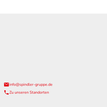
GmbH & Co. KG
traße 108
urg
info@spindler-gruppe.de
Zu unseren Standorten