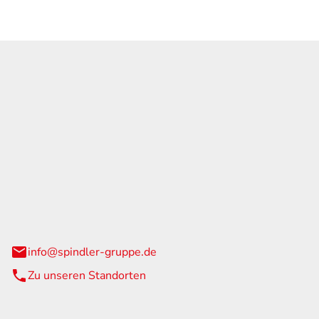
GmbH & Co. KG
traße 108
urg
info@spindler-gruppe.de
Zu unseren Standorten