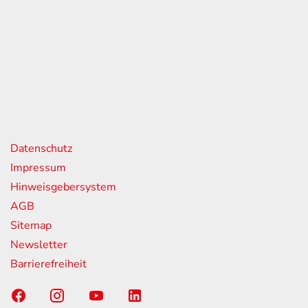
eiten
itag
07:00 - 18:00 Uhr
08:00 - 13:00 Uhr
geschlossen
nks
Datenschutz
Impressum
Hinweisgebersystem
AGB
Sitemap
Newsletter
Barrierefreiheit