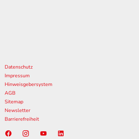
eiten
itag
07:00 - 18:00 Uhr
08:00 - 13:00 Uhr
geschlossen
nks
Datenschutz
Impressum
Hinweisgebersystem
AGB
Sitemap
Newsletter
Barrierefreiheit