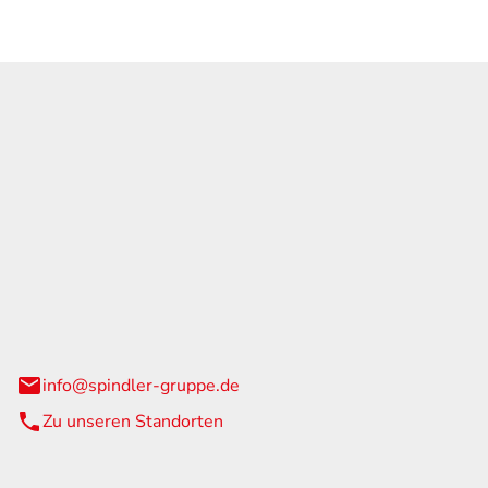
GmbH & Co. KG
traße 108
urg
info@spindler-gruppe.de
Zu unseren Standorten