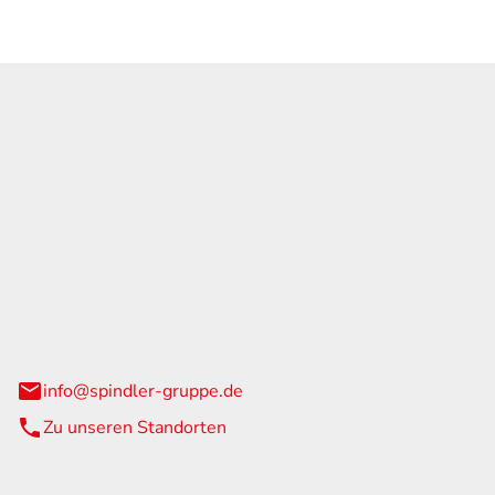
GmbH & Co. KG
traße 108
urg
info@spindler-gruppe.de
Zu unseren Standorten