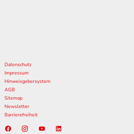
eiten
itag
07:00 - 18:00 Uhr
08:00 - 13:00 Uhr
geschlossen
nks
Datenschutz
Impressum
Hinweisgebersystem
AGB
Sitemap
Newsletter
Barrierefreiheit