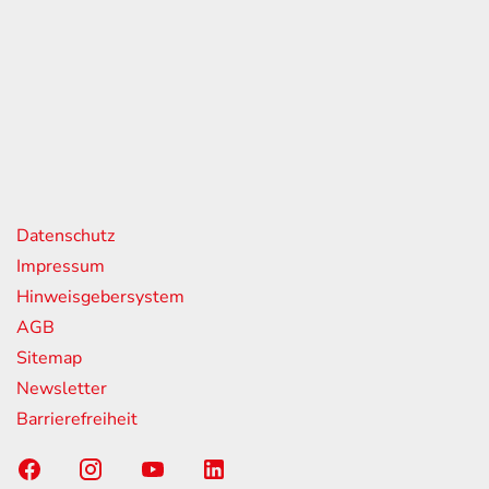
eiten
itag
07:00 - 18:00 Uhr
08:00 - 13:00 Uhr
geschlossen
nks
Datenschutz
Impressum
Hinweisgebersystem
AGB
Sitemap
Newsletter
Barrierefreiheit