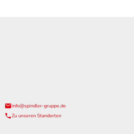
GmbH & Co. KG
traße 108
urg
info@spindler-gruppe.de
Zu unseren Standorten