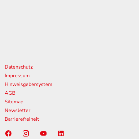
eiten
itag
07:00 - 18:00 Uhr
08:00 - 13:00 Uhr
geschlossen
nks
Datenschutz
Impressum
Hinweisgebersystem
AGB
Sitemap
Newsletter
Barrierefreiheit