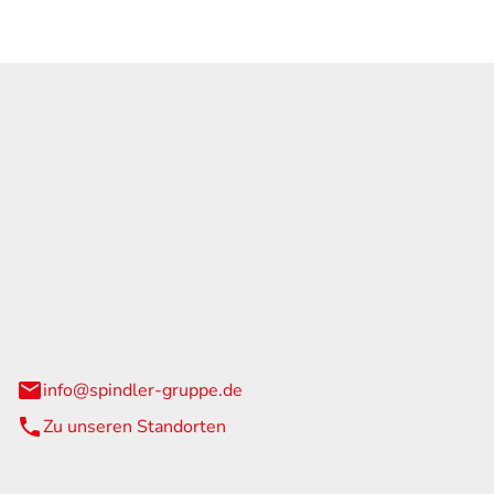
GmbH & Co. KG
traße 108
urg
info@spindler-gruppe.de
Zu unseren Standorten