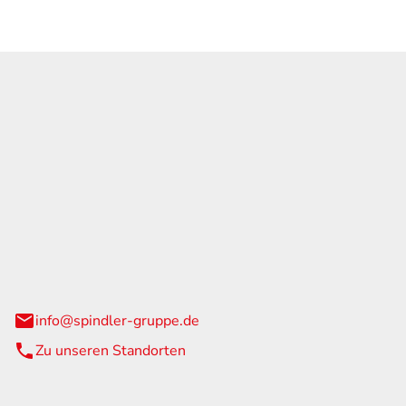
GmbH & Co. KG
traße 108
urg
info@spindler-gruppe.de
Zu unseren Standorten