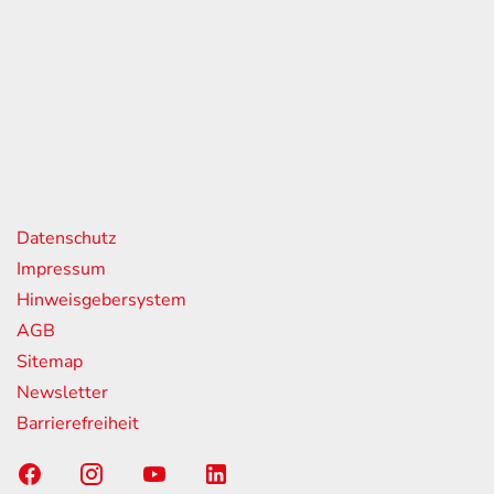
eiten
itag
07:00 - 18:00 Uhr
08:00 - 13:00 Uhr
geschlossen
nks
Datenschutz
Impressum
Hinweisgebersystem
AGB
Sitemap
Newsletter
Barrierefreiheit