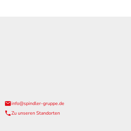
GmbH & Co. KG
traße 108
urg
info@spindler-gruppe.de
Zu unseren Standorten