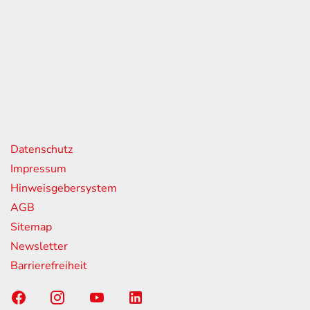
eiten
itag
07:00 - 18:00 Uhr
08:00 - 13:00 Uhr
geschlossen
nks
Datenschutz
Impressum
Hinweisgebersystem
AGB
Sitemap
Newsletter
Barrierefreiheit