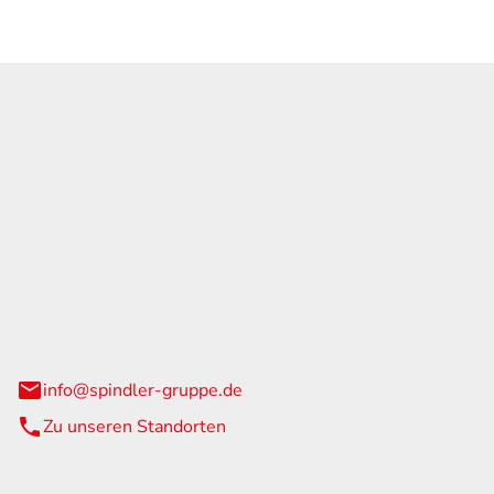
GmbH & Co. KG
traße 108
urg
info@spindler-gruppe.de
Zu unseren Standorten