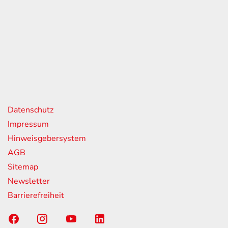
eiten
itag
07:00 - 18:00 Uhr
08:00 - 13:00 Uhr
geschlossen
nks
Datenschutz
Impressum
Hinweisgebersystem
AGB
Sitemap
Newsletter
Barrierefreiheit