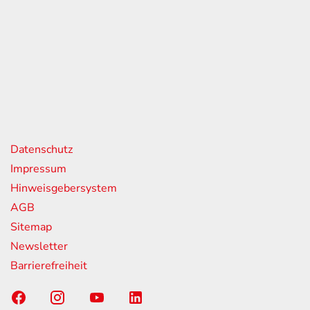
eiten
itag
07:00 - 18:00 Uhr
08:00 - 13:00 Uhr
geschlossen
nks
Datenschutz
Impressum
Hinweisgebersystem
AGB
Sitemap
Newsletter
Barrierefreiheit