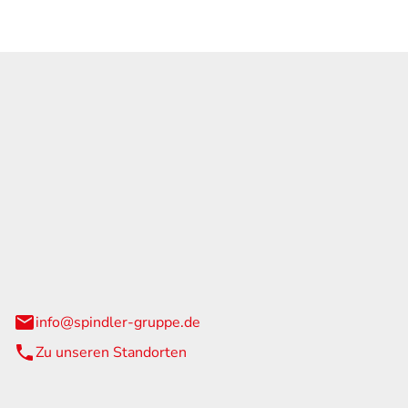
GmbH & Co. KG
traße 108
urg
info@spindler-gruppe.de
Zu unseren Standorten