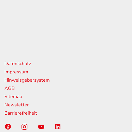
eiten
itag
07:00 - 18:00 Uhr
08:00 - 13:00 Uhr
geschlossen
nks
Datenschutz
Impressum
Hinweisgebersystem
AGB
Sitemap
Newsletter
Barrierefreiheit