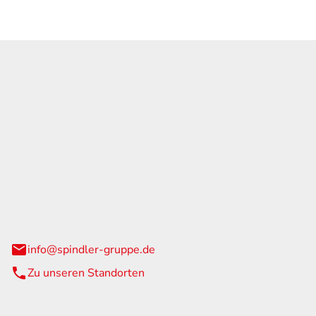
GmbH & Co. KG
traße 108
urg
info@spindler-gruppe.de
Zu unseren Standorten