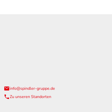
GmbH & Co. KG
traße 108
urg
info@spindler-gruppe.de
Zu unseren Standorten