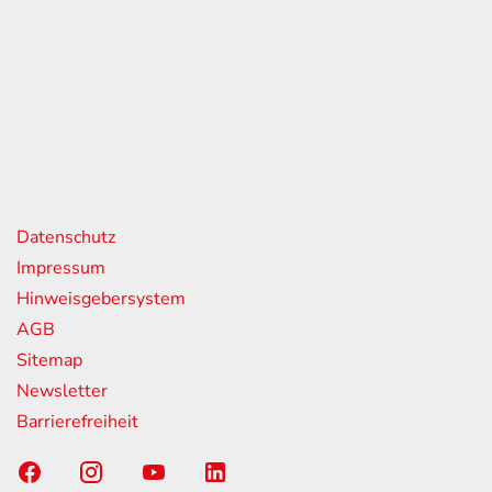
eiten
itag
07:00 - 18:00 Uhr
08:00 - 13:00 Uhr
geschlossen
nks
Datenschutz
Impressum
Hinweisgebersystem
AGB
Sitemap
Newsletter
Barrierefreiheit