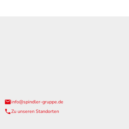
GmbH & Co. KG
traße 108
urg
info@spindler-gruppe.de
Zu unseren Standorten