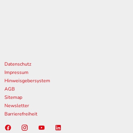
eiten
itag
07:00 - 18:00 Uhr
08:00 - 13:00 Uhr
geschlossen
nks
Datenschutz
Impressum
Hinweisgebersystem
AGB
Sitemap
Newsletter
Barrierefreiheit