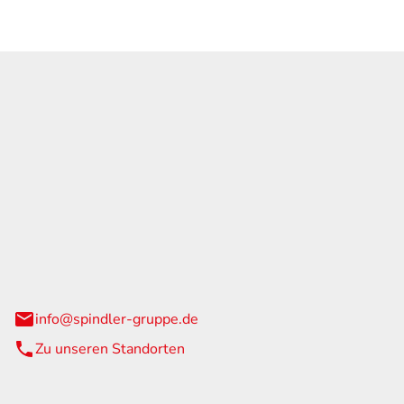
GmbH & Co. KG
traße 108
urg
info@spindler-gruppe.de
Zu unseren Standorten