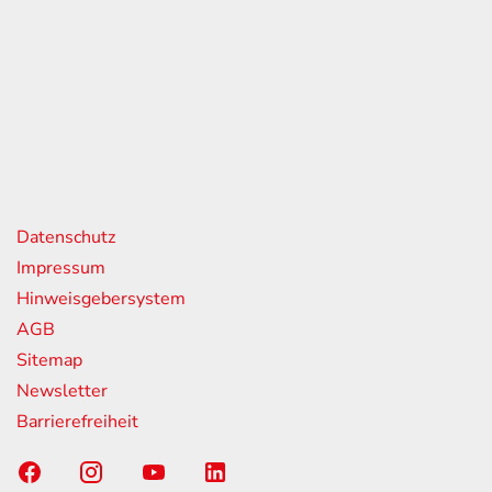
eiten
itag
07:00 - 18:00 Uhr
08:00 - 13:00 Uhr
geschlossen
nks
Datenschutz
Impressum
Hinweisgebersystem
AGB
Sitemap
Newsletter
Barrierefreiheit