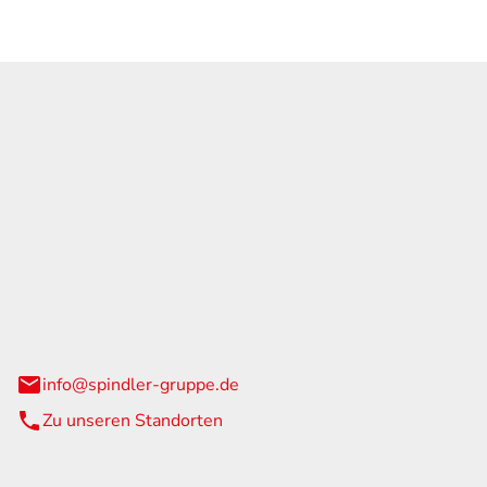
GmbH & Co. KG
traße 108
urg
info@spindler-gruppe.de
Zu unseren Standorten