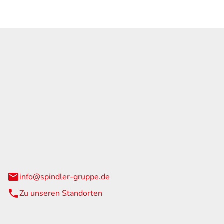
GmbH & Co. KG
traße 108
urg
info@spindler-gruppe.de
Zu unseren Standorten