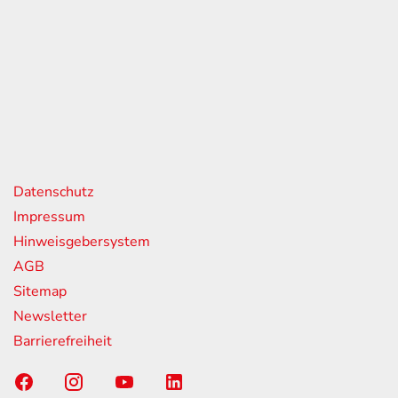
eiten
itag
07:00 - 18:00 Uhr
08:00 - 13:00 Uhr
geschlossen
nks
Datenschutz
Impressum
Hinweisgebersystem
AGB
Sitemap
Newsletter
Barrierefreiheit