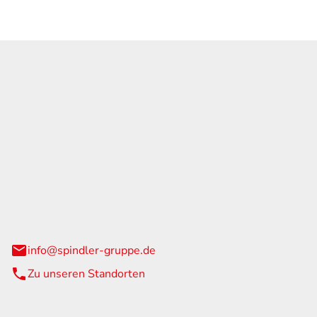
GmbH & Co. KG
traße 108
urg
info@spindler-gruppe.de
Zu unseren Standorten