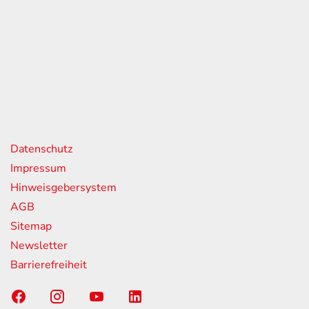
eiten
itag
07:00 - 18:00 Uhr
08:00 - 13:00 Uhr
geschlossen
nks
Datenschutz
Impressum
Hinweisgebersystem
AGB
Sitemap
Newsletter
Barrierefreiheit