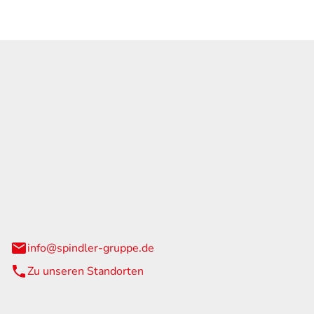
GmbH & Co. KG
traße 108
urg
info@spindler-gruppe.de
Zu unseren Standorten