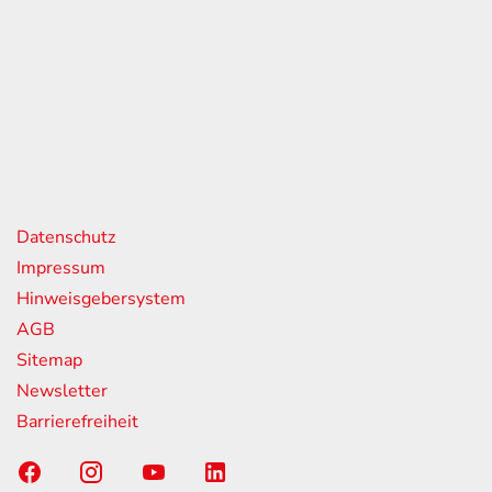
eiten
itag
07:00 - 18:00 Uhr
08:00 - 13:00 Uhr
geschlossen
nks
Datenschutz
Impressum
Hinweisgebersystem
AGB
Sitemap
Newsletter
Barrierefreiheit