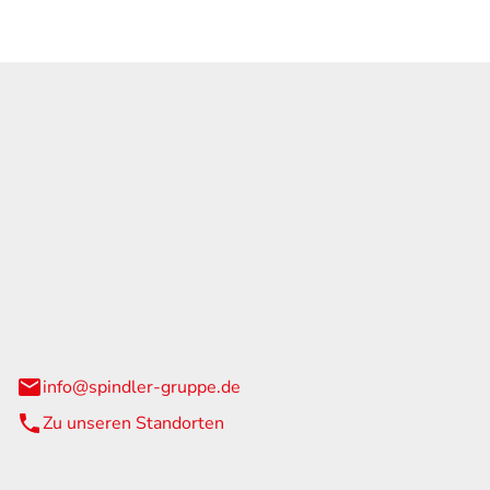
GmbH & Co. KG
traße 108
urg
info@spindler-gruppe.de
Zu unseren Standorten