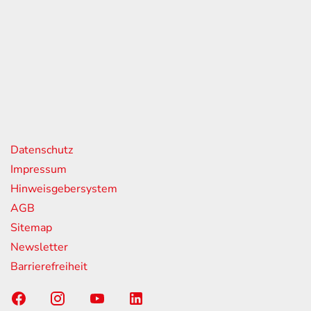
eiten
itag
07:00 - 18:00 Uhr
08:00 - 13:00 Uhr
geschlossen
nks
Datenschutz
Impressum
Hinweisgebersystem
AGB
Sitemap
Newsletter
Barrierefreiheit