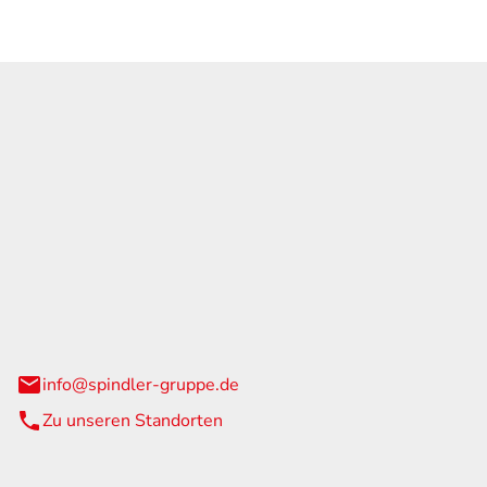
GmbH & Co. KG
traße 108
urg
info@spindler-gruppe.de
Zu unseren Standorten