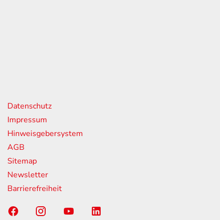
eiten
itag
07:00 - 18:00 Uhr
08:00 - 13:00 Uhr
geschlossen
nks
Datenschutz
Impressum
Hinweisgebersystem
AGB
Sitemap
Newsletter
Barrierefreiheit