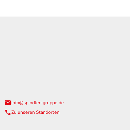
GmbH & Co. KG
traße 108
urg
info@spindler-gruppe.de
Zu unseren Standorten