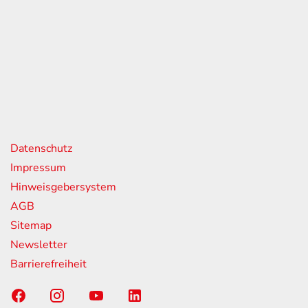
eiten
itag
07:00 - 18:00 Uhr
08:00 - 13:00 Uhr
geschlossen
nks
Datenschutz
Impressum
Hinweisgebersystem
AGB
Sitemap
Newsletter
Barrierefreiheit