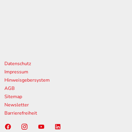
eiten
itag
07:00 - 18:00 Uhr
08:00 - 13:00 Uhr
geschlossen
nks
Datenschutz
Impressum
Hinweisgebersystem
AGB
Sitemap
Newsletter
Barrierefreiheit