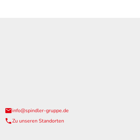
GmbH & Co. KG
traße 108
urg
info@spindler-gruppe.de
Zu unseren Standorten