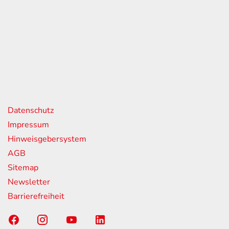
eiten
itag
07:00 - 18:00 Uhr
08:00 - 13:00 Uhr
geschlossen
nks
Datenschutz
Impressum
Hinweisgebersystem
AGB
Sitemap
Newsletter
Barrierefreiheit