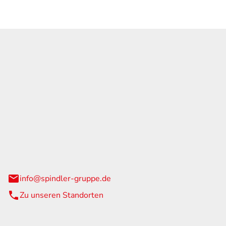
GmbH & Co. KG
traße 108
urg
info@spindler-gruppe.de
Zu unseren Standorten