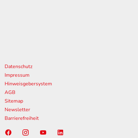
eiten
itag
07:00 - 18:00 Uhr
08:00 - 13:00 Uhr
geschlossen
nks
Datenschutz
Impressum
Hinweisgebersystem
AGB
Sitemap
Newsletter
Barrierefreiheit