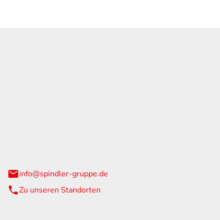
GmbH & Co. KG
traße 108
urg
info@spindler-gruppe.de
Zu unseren Standorten