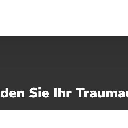
nden Sie Ihr Trauma