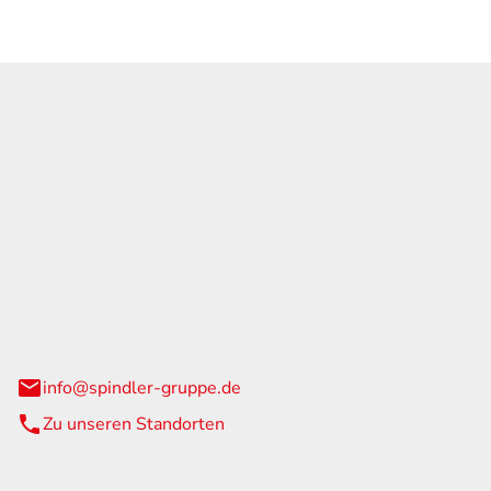
GmbH & Co. KG
traße 108
urg
info@spindler-gruppe.de
Zu unseren Standorten