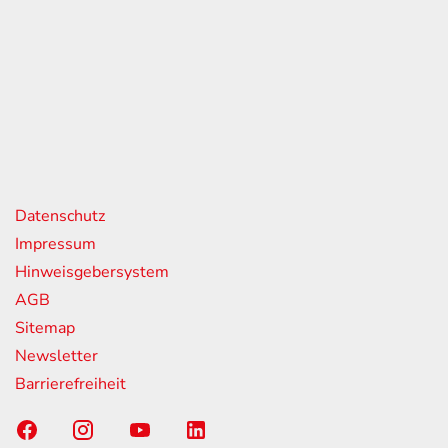
eiten
itag
07:00 - 18:00 Uhr
08:00 - 13:00 Uhr
geschlossen
nks
Datenschutz
Impressum
Hinweisgebersystem
AGB
Sitemap
Newsletter
Barrierefreiheit