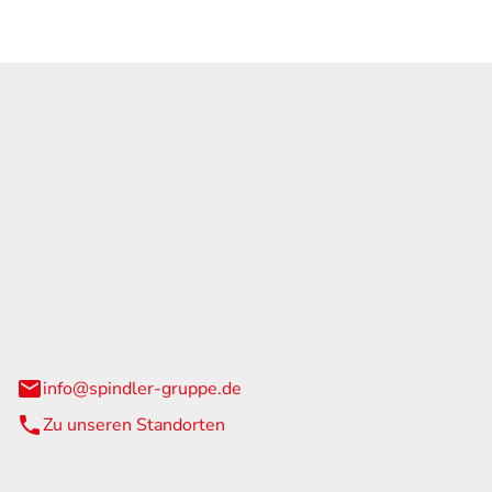
GmbH & Co. KG
traße 108
urg
info@spindler-gruppe.de
Zu unseren Standorten