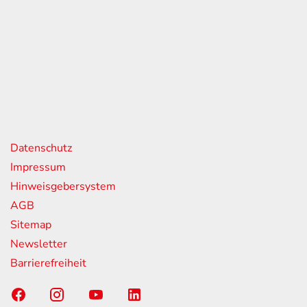
eiten
itag
07:00 - 18:00 Uhr
08:00 - 13:00 Uhr
geschlossen
nks
Datenschutz
Impressum
Hinweisgebersystem
AGB
Sitemap
Newsletter
Barrierefreiheit