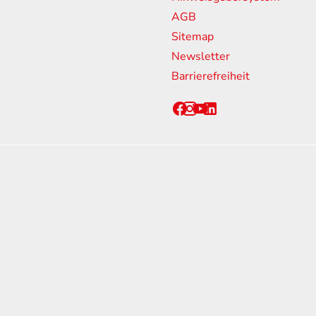
ssen
AGB
Sitemap
Newsletter
Barrierefreiheit
chen CO2-Emissionen neuer Personenkraftwagen können dem 'Leitfaden über den Kraf
en und bei der Deutsche Automobil Treuhand GmbH (DAT), Hellmuth-Hirth-Straße 
werden bestimmte Neuwagen nach dem weltweit harmonisierten Prüfverfahren für Pe
hren zur Messung des Kraftstoffverbrauchs und der CO2-Emissionen, typgenehmigt.
 realistischeren Prüfbedingungen sind die nach dem WLTP gemessenen Kraftstoffve
W-EnVKV in der gegenwärtig geltenden Fassung) ermittelt. CO2-Emmisionen, die du
ionen gemäß der Richtlinie 1999/94/EG nicht berücksichtigt. Die Angaben beziehen s