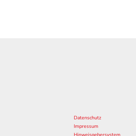
n
weitere Links
Sponsorin
Partner
Datenschutz
18:00 Uhr
Impressum
13:00 Uhr
Hinweisgebersystem