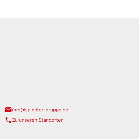
GmbH & Co. KG
traße 108
urg
info@spindler-gruppe.de
Zu unseren Standorten