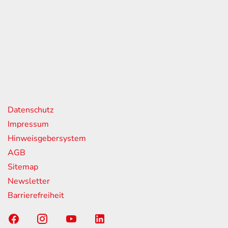
eiten
itag
07:00 - 18:00 Uhr
08:00 - 13:00 Uhr
geschlossen
nks
Datenschutz
Impressum
Hinweisgebersystem
AGB
Sitemap
Newsletter
Barrierefreiheit