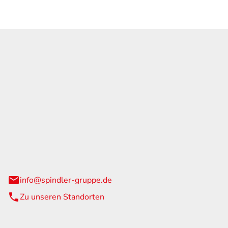
GmbH & Co. KG
traße 108
urg
info@spindler-gruppe.de
Zu unseren Standorten