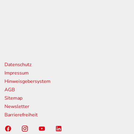
eiten
itag
07:00 - 18:00 Uhr
08:00 - 13:00 Uhr
geschlossen
nks
Datenschutz
Impressum
Hinweisgebersystem
AGB
Sitemap
Newsletter
Barrierefreiheit