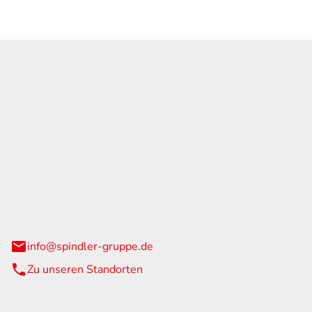
GmbH & Co. KG
traße 108
urg
info@spindler-gruppe.de
Zu unseren Standorten