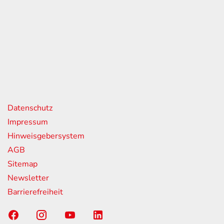
eiten
itag
07:00 - 18:00 Uhr
08:00 - 13:00 Uhr
geschlossen
nks
Datenschutz
Impressum
Hinweisgebersystem
AGB
Sitemap
Newsletter
Barrierefreiheit