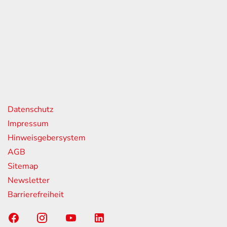
eiten
itag
07:00 - 18:00 Uhr
08:00 - 13:00 Uhr
geschlossen
nks
Datenschutz
Impressum
Hinweisgebersystem
AGB
Sitemap
Newsletter
Barrierefreiheit