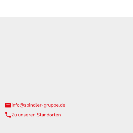
GmbH & Co. KG
traße 108
urg
info@spindler-gruppe.de
Zu unseren Standorten