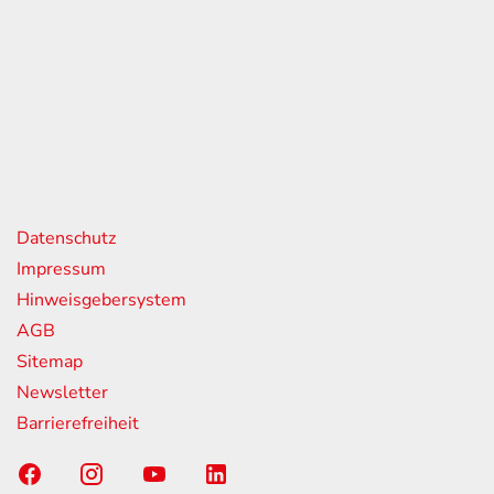
eiten
itag
07:00 - 18:00 Uhr
08:00 - 13:00 Uhr
geschlossen
nks
Datenschutz
Impressum
Hinweisgebersystem
AGB
Sitemap
Newsletter
Barrierefreiheit