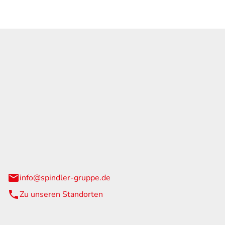
GmbH & Co. KG
traße 108
urg
info@spindler-gruppe.de
Zu unseren Standorten