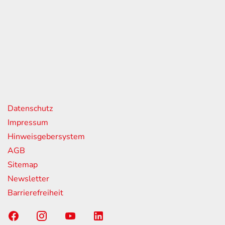
eiten
itag
07:00 - 18:00 Uhr
08:00 - 13:00 Uhr
geschlossen
nks
Datenschutz
Impressum
Hinweisgebersystem
AGB
Sitemap
Newsletter
Barrierefreiheit