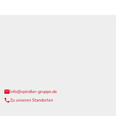
GmbH & Co. KG
traße 108
urg
info@spindler-gruppe.de
Zu unseren Standorten