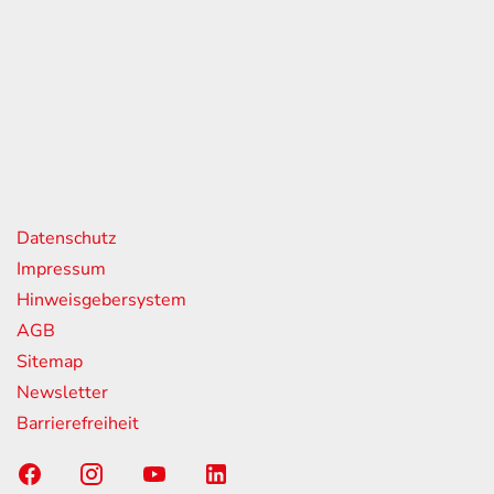
eiten
itag
07:00 - 18:00 Uhr
08:00 - 13:00 Uhr
geschlossen
nks
Datenschutz
Impressum
Hinweisgebersystem
AGB
Sitemap
Newsletter
Barrierefreiheit