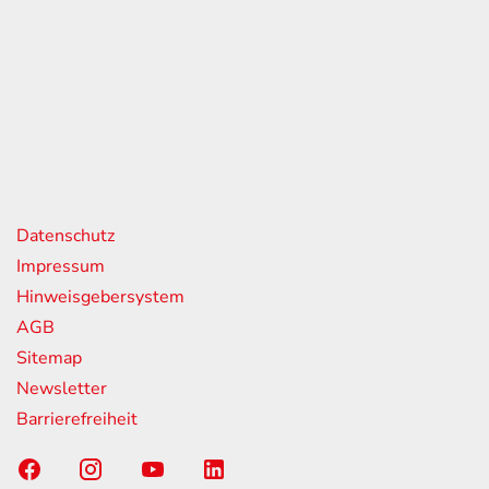
eiten
itag
07:00 - 18:00 Uhr
08:00 - 13:00 Uhr
geschlossen
nks
Datenschutz
Impressum
Hinweisgebersystem
AGB
Sitemap
Newsletter
Barrierefreiheit