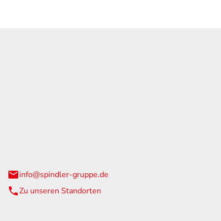
GmbH & Co. KG
traße 108
urg
info@spindler-gruppe.de
Zu unseren Standorten