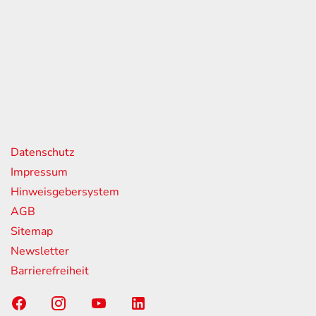
eiten
itag
07:00 - 18:00 Uhr
08:00 - 13:00 Uhr
geschlossen
nks
Datenschutz
Impressum
Hinweisgebersystem
AGB
Sitemap
Newsletter
Barrierefreiheit