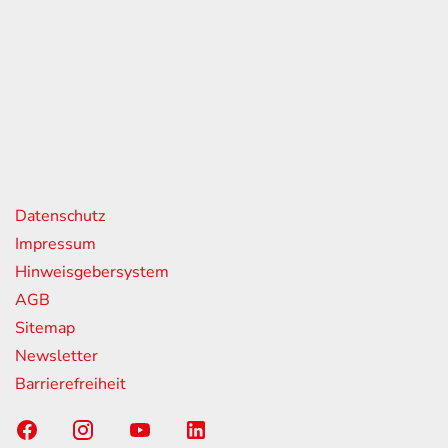
eiten
itag
07:00 - 18:00 Uhr
08:00 - 13:00 Uhr
geschlossen
nks
Datenschutz
Impressum
Hinweisgebersystem
AGB
Sitemap
Newsletter
Barrierefreiheit