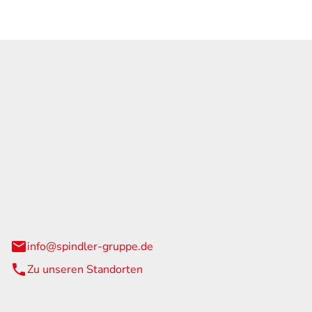
GmbH & Co. KG
traße 108
urg
info@spindler-gruppe.de
Zu unseren Standorten