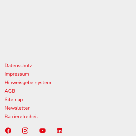
eiten
itag
07:00 - 18:00 Uhr
08:00 - 13:00 Uhr
geschlossen
nks
Datenschutz
Impressum
Hinweisgebersystem
AGB
Sitemap
Newsletter
Barrierefreiheit