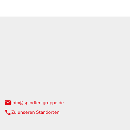
GmbH & Co. KG
traße 108
urg
info@spindler-gruppe.de
Zu unseren Standorten