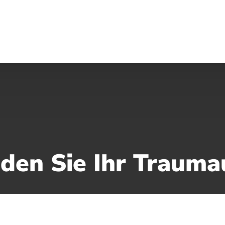
nden Sie Ihr Trauma