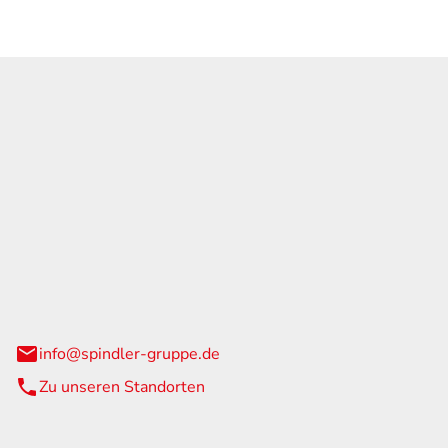
GmbH & Co. KG
traße 108
urg
info@spindler-gruppe.de
Zu unseren Standorten