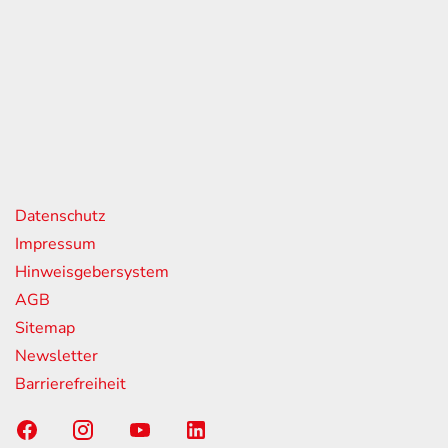
eiten
itag
07:00 - 18:00 Uhr
08:00 - 13:00 Uhr
geschlossen
nks
Datenschutz
Impressum
Hinweisgebersystem
AGB
Sitemap
Newsletter
Barrierefreiheit