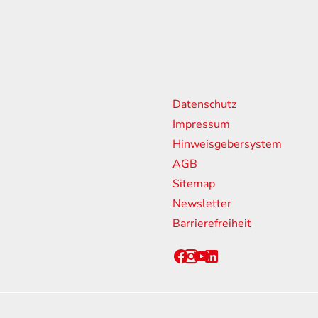
n
weitere Links
Sponsorin
Partner
Datenschutz
18:00 Uhr
Impressum
13:00 Uhr
Hinweisgebersystem
ssen
AGB
Sitemap
Newsletter
Barrierefreiheit
chen CO2-Emissionen neuer Personenkraftwagen können dem 'Leitfaden über den Kraf