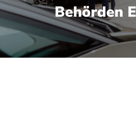
Behörden E
working x Fachvorträge:
örden Event im Gut Wöll
hmittag voller Inhalte und Networking auf Gut Wöllried