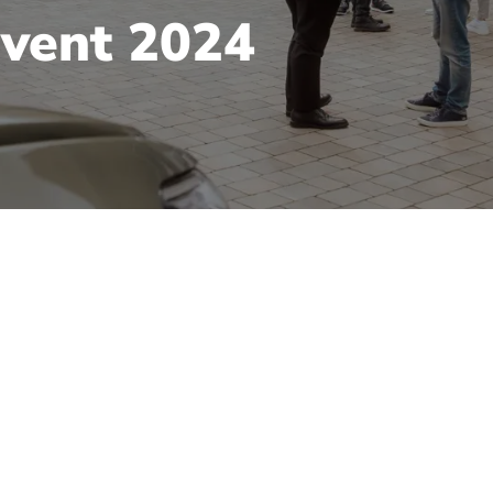
vent 2024
 Unser Großkunden- und
ried
 stand gestern ganz im Zeichen von Fuhrparkrecht,