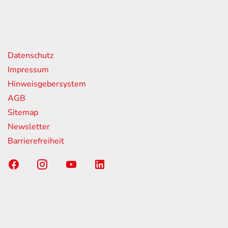
geschlossen
nks
Datenschutz
Impressum
Hinweisgebersystem
AGB
Sitemap
Newsletter
Barrierefreiheit
Sponsoring-Partner