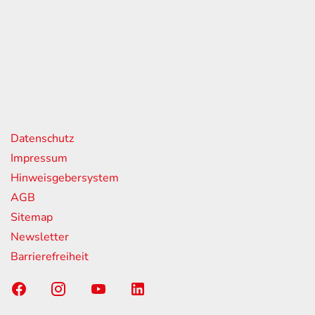
itag
07:00 - 18:00 Uhr
08:00 - 13:00 Uhr
geschlossen
nks
Datenschutz
Impressum
Hinweisgebersystem
AGB
Sitemap
Newsletter
Barrierefreiheit