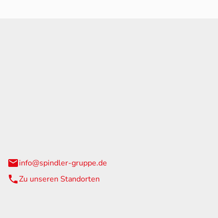
GmbH & Co. KG
traße 108
urg
info@spindler-gruppe.de
Zu unseren Standorten
eiten