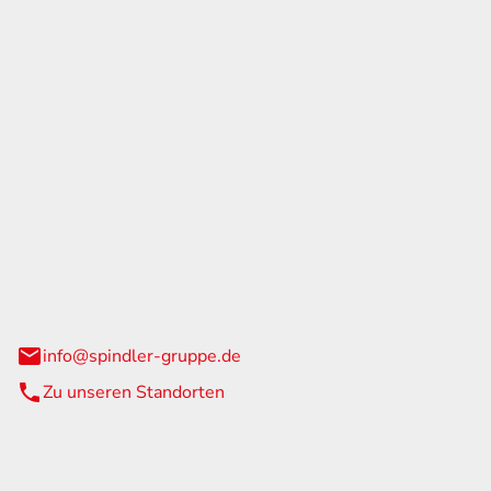
GmbH & Co. KG
traße 108
urg
info@spindler-gruppe.de
Zu unseren Standorten
eiten