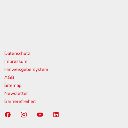
itag
07:00 - 18:00 Uhr
08:00 - 13:00 Uhr
geschlossen
nks
Datenschutz
Impressum
Hinweisgebersystem
AGB
Sitemap
Newsletter
Barrierefreiheit